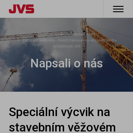
Úvod
O nás
Napsali o nás
Záchrana jeřábníka - Hasiči trénovali na věžovém jeřábu
společnosti JVS
Napsali o nás
Speciální výcvik na
stavebním věžovém