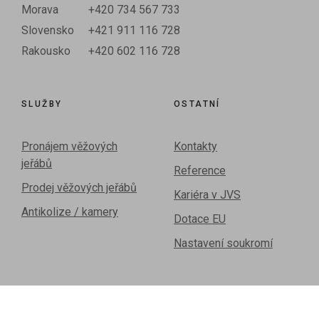
Morava
+420 734 567 733
Slovensko
+421 911 116 728
Rakousko
+420 602 116 728
SLUŽBY
OSTATNÍ
Pronájem věžových
Kontakty
jeřábů
Reference
Prodej věžových jeřábů
Kariéra v JVS
Antikolize / kamery
Dotace EU
Nastavení soukromí
O SPOLEČNOSTI