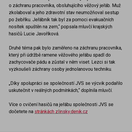
o záchranu pracovníka, obsluhujícího věžový jeřáb. Muž
zkolaboval a jeho zdravotní stav neumožňoval sestup
po žebříku. Jeřábník tak byl za pomoci evakuačních
nosítek spuštěn na zem,“ popsala mluvčí krajských
hasičů Lucie Javoříková.
Druhé téma pak bylo zaměřeno na záchranu pracovníka,
který při údržbě ramene věžového jeřábu spadl do
zachycovače pádu a zůstal v něm viset. Lezci si tak
vyzkoušeli záchrany osoby jednolanovou techniku.
„Díky spolupráci se společností JVS se výcvik podařilo
uskutečnit v reálných podmínkách,“ doplnila mluvčí.
Více o cvičení hasičů na jeřábu společnosti JVS se
dočetete na
stránkách zlinsky.denik.cz