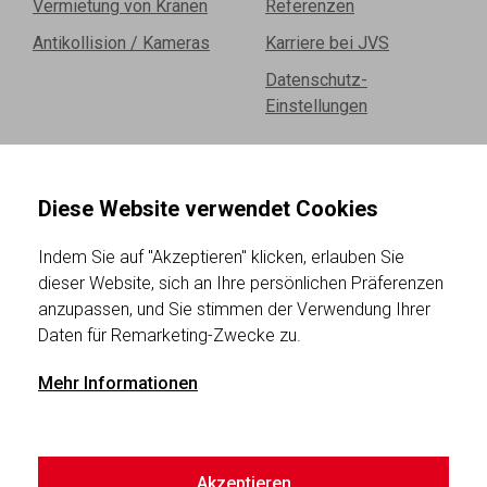
Vermietung von Kränen
Referenzen
Antikollision / Kameras
Karriere bei JVS
Datenschutz-
Einstellungen
ÜBER DIE FIRMA
Diese Website verwendet Cookies
Vermietung, Verkauf und Wiedervermietung von
Indem Sie auf "Akzeptieren" klicken, erlauben Sie
dieser Website, sich an Ihre persönlichen Präferenzen
Turmdrehkränen. JVS gewährleistet Installation,
anzupassen, und Sie stimmen der Verwendung Ihrer
Wartung, Service, Spezialtransport,
Daten für Remarketing-Zwecke zu.
Antikollisionskransysteme, Luftbeleuchtung und
Mehr Informationen
spezielle Kamerasysteme für Kranführer.
Schau uns zu
Akzeptieren